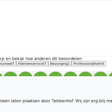
rp en bekijk hoe anderen dit beoordelen
rsoneel
7
Klantenservice
17
Bezorging
2
Professionaliteit
14
zieën laten plaatsen door Tebbenhof. Wij zijn erg blij m