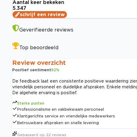
Aantal keer bekeken
5.347
schrijf een review
Geverifieerde reviews
Top beoordeeld
Review overzicht
Positief sentiment
92
%
De feedback laat een consistente positieve waardering zien 
vriendelijk personeel en duidelijke afspraken. Enkele meld
De algehele ervaring is positief.
Sterke punten
Professionalisme en vakbekwaam personeel
Klantgerichte service en vriendelijke medewerkers
Betrouwbare afspraken en snelle levering
Gebaseerd op
22
reviews