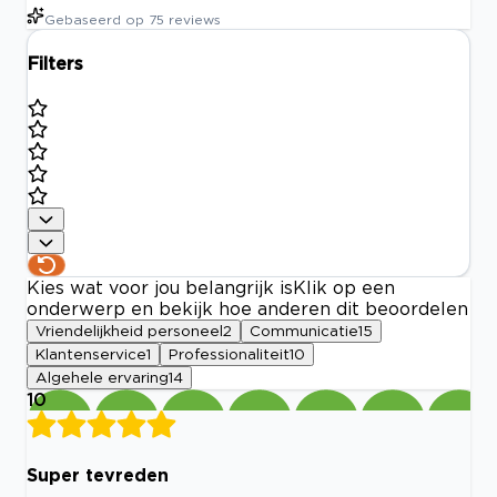
Gebaseerd op
75
reviews
Filters
Kies wat voor jou belangrijk is
Klik op een
onderwerp en bekijk hoe anderen dit beoordelen
Vriendelijkheid personeel
2
Communicatie
15
Klantenservice
1
Professionaliteit
10
Algehele ervaring
14
10
Super tevreden