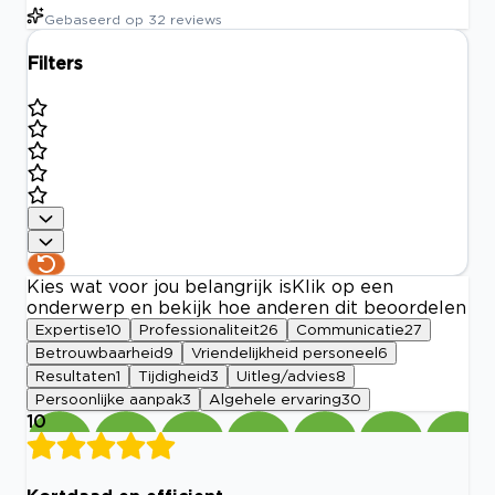
Gebaseerd op
32
reviews
Filters
Kies wat voor jou belangrijk is
Klik op een
onderwerp en bekijk hoe anderen dit beoordelen
Expertise
10
Professionaliteit
26
Communicatie
27
Betrouwbaarheid
9
Vriendelijkheid personeel
6
Resultaten
1
Tijdigheid
3
Uitleg/advies
8
Persoonlijke aanpak
3
Algehele ervaring
30
10