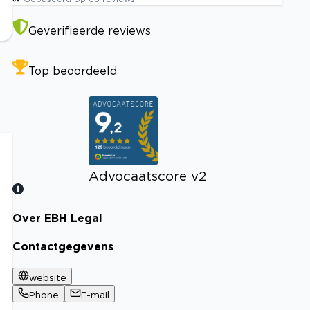
Geverifieerde reviews
Top beoordeeld
Advocaatscore v2
Over EBH Legal
Bekijk certificaat
Contactgegevens
website
Phone
E-mail