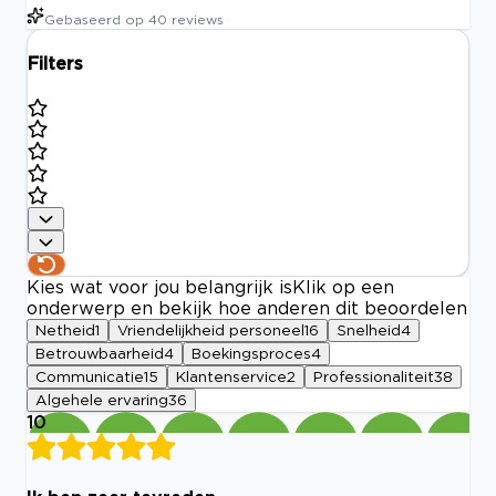
Gebaseerd op
40
reviews
Filters
Kies wat voor jou belangrijk is
Klik op een
onderwerp en bekijk hoe anderen dit beoordelen
Netheid
1
Vriendelijkheid personeel
16
Snelheid
4
Betrouwbaarheid
4
Boekingsproces
4
Communicatie
15
Klantenservice
2
Professionaliteit
38
Algehele ervaring
36
10