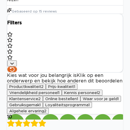
Gebaseerd op
15
reviews
Filters
Kies wat voor jou belangrijk is
Klik op een
onderwerp en bekijk hoe anderen dit beoordelen
Productkwaliteit
2
Prijs-kwaliteit
1
Vriendelijkheid personeel
1
Kennis personeel
2
Klantenservice
2
Online bestellen
1
Waar voor je geld
1
Gebruiksgemak
1
Loyaliteitsprogramma
1
Algehele ervaring
2
10