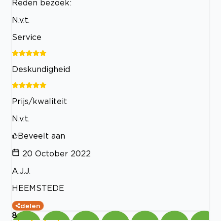
Reden bezoek:
N.v.t.
Service
Deskundigheid
Prijs/kwaliteit
N.v.t.
Beveelt aan
20 October 2022
A.J.J.
HEEMSTEDE
delen
8