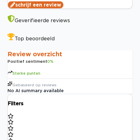
schrijf een review
Geverifieerde reviews
Top beoordeeld
Review overzicht
Positief sentiment
0
%
Sterke punten
Gebaseerd op
reviews
No AI summary available
Filters