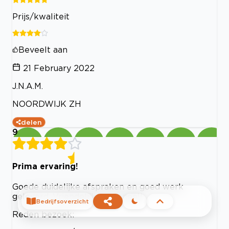
Prijs/kwaliteit
Beveelt aan
21 February 2022
J.N.A.M.
NOORDWIJK ZH
delen
9
Prima ervaring!
Goede duidelijke afspraken en goed werk
geleverd. Vriendelijk personeel!
Bedrijfsoverzicht
Reden bezoek: