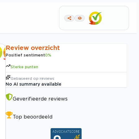
Review overzicht
Positief sentiment
0
%
Sterke punten
Gebaseerd op
reviews
No AI summary available
Geverifieerde reviews
Top beoordeeld