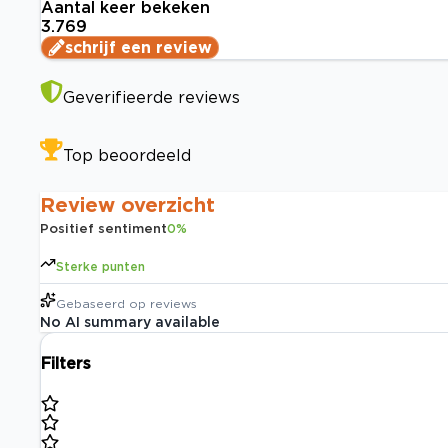
Aantal keer bekeken
3.769
schrijf een review
Geverifieerde reviews
Top beoordeeld
Review overzicht
Positief sentiment
0
%
Sterke punten
Gebaseerd op
reviews
No AI summary available
Filters