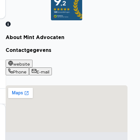
About Mint Advocaten
Bekijk certificaat
Contactgegevens
website
Phone
E-mail