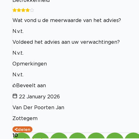
Wat vond u de meerwaarde van het advies?
N.v.t.
Voldeed het advies aan uw verwachtingen?
N.v.t.
Opmerkingen
N.v.t.
Beveelt aan
22 January 2026
Van Der Poorten Jan
Zottegem
delen
10