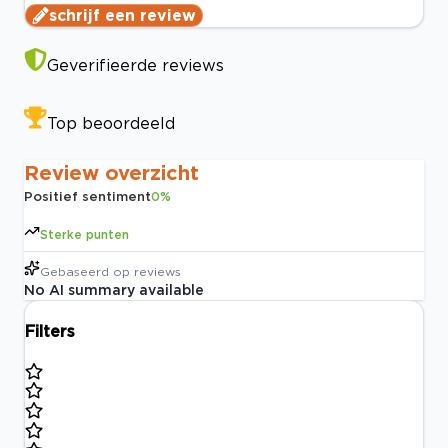
schrijf een review
Geverifieerde reviews
Top beoordeeld
Review overzicht
Positief sentiment
0
%
Sterke punten
Gebaseerd op
reviews
No AI summary available
Filters