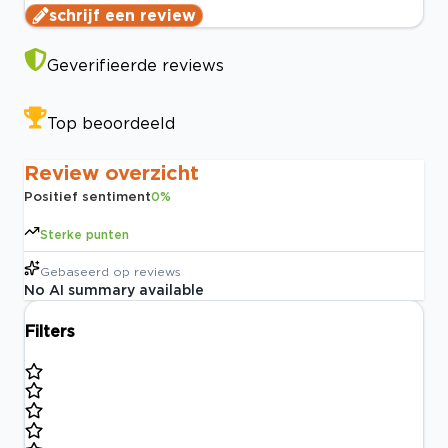
schrijf een review
Geverifieerde reviews
Top beoordeeld
Review overzicht
Positief sentiment
0
%
Sterke punten
Gebaseerd op
reviews
No AI summary available
Filters