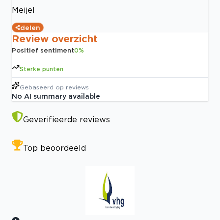
Meijel
delen
Review overzicht
Positief sentiment
0
%
Sterke punten
Gebaseerd op
reviews
No AI summary available
Geverifieerde reviews
Top beoordeeld