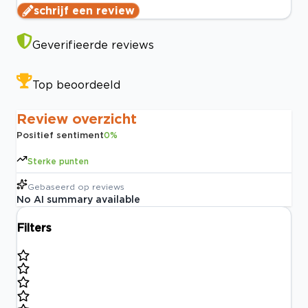
schrijf een review
Geverifieerde reviews
Top beoordeeld
Review overzicht
Positief sentiment
0
%
Sterke punten
Gebaseerd op
reviews
No AI summary available
Filters