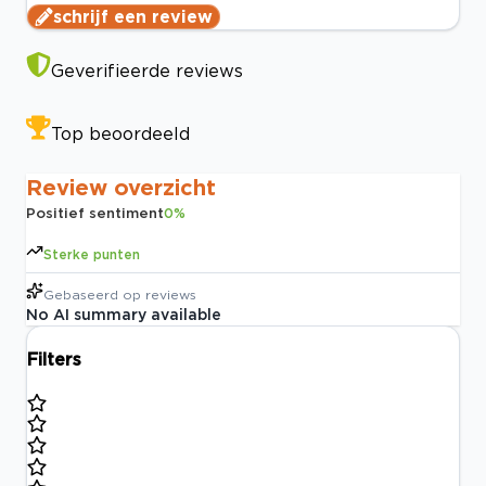
schrijf een review
Geverifieerde reviews
Top beoordeeld
Review overzicht
Positief sentiment
0
%
Sterke punten
Gebaseerd op
reviews
No AI summary available
Filters