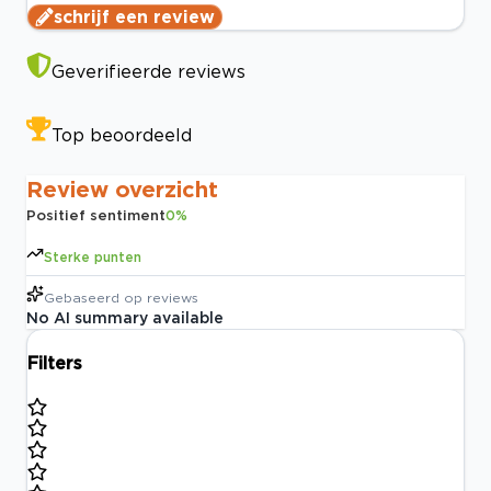
schrijf een review
Geverifieerde reviews
Top beoordeeld
Review overzicht
Positief sentiment
0
%
Sterke punten
Gebaseerd op
reviews
No AI summary available
Filters