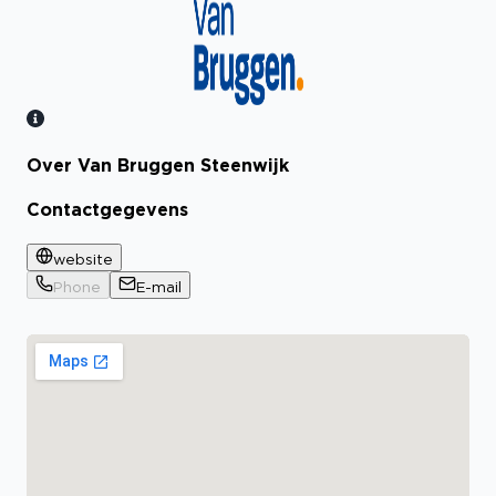
Over Van Bruggen Steenwijk
Bekijk certificaat
Contactgegevens
website
Phone
E-mail