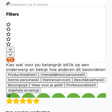
Gebaseerd op
8
reviews
Filters
Kies wat voor jou belangrijk is
Klik op een
onderwerp en bekijk hoe anderen dit beoordelen
Productkwaliteit
1
Vriendelijkheid personeel
5
Kennis personeel
2
Klantenservice
5
Beschikbaarheid
2
Bezorging
4
Waar voor je geld
1
Professionaliteit
3
Algehele ervaring
1
10