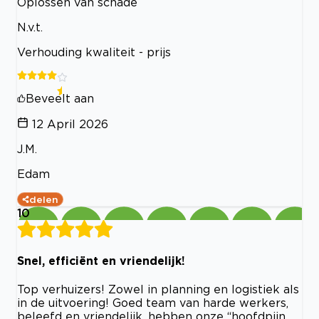
Oplossen van schade
N.v.t.
Verhouding kwaliteit - prijs
Beveelt aan
12 April 2026
J.M.
Edam
delen
10
Snel, efficiënt en vriendelijk!
Top verhuizers! Zowel in planning en logistiek als
in de uitvoering! Goed team van harde werkers,
beleefd en vriendelijk, hebben onze “hoofdpijn