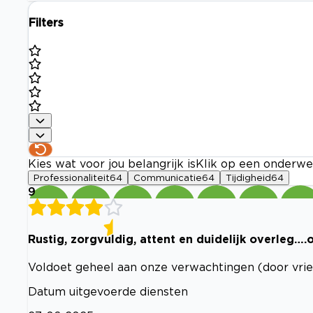
Filters
Kies wat voor jou belangrijk is
Klik op een onderwe
Professionaliteit
64
Communicatie
64
Tijdigheid
64
9
Rustig, zorgvuldig, attent en duidelijk overleg….
Voldoet geheel aan onze verwachtingen (door vri
Datum uitgevoerde diensten