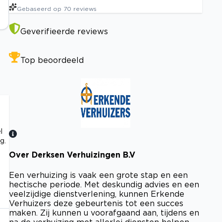
Gebaseerd op
70
reviews
Geverifieerde reviews
Top beoordeeld
l
g.
Over Derksen Verhuizingen B.V
Bekijk certificaat
Een verhuizing is vaak een grote stap en een
hectische periode. Met deskundig advies en een
veelzijdige dienstverlening, kunnen Erkende
Verhuizers deze gebeurtenis tot een succes
maken. Zij kunnen u voorafgaand aan, tijdens en
na de verhuizing met allerlei diensten helpen,