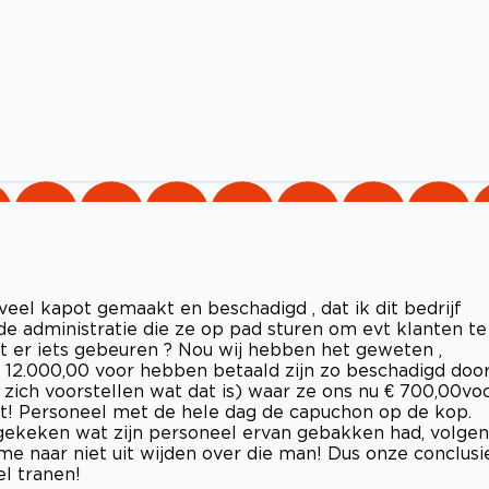
eel kapot gemaakt en beschadigd , dat ik dit bedrijf
e administratie die ze op pad sturen om evt klanten te
er iets gebeuren ? Nou wij hebben het geweten ,
€ 12.000,00 voor hebben betaald zijn zo beschadigd doo
 zich voorstellen wat dat is) waar ze ons nu € 700,00vo
et! Personeel met de hele dag de capuchon op de kop.
r gekeken wat zijn personeel ervan gebakken had, volgen
 me naar niet uit wijden over die man! Dus onze conclusie
el tranen!