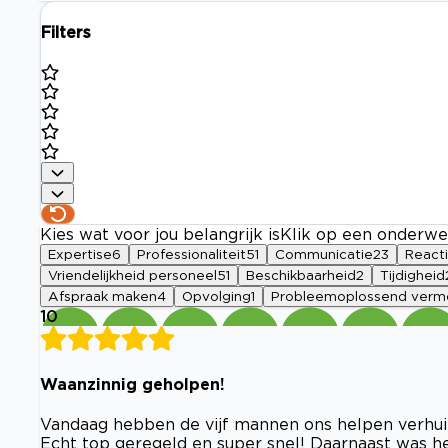
Filters
Kies wat voor jou belangrijk is
Klik op een onderwe
Expertise
6
Professionaliteit
51
Communicatie
23
React
Vriendelijkheid personeel
51
Beschikbaarheid
2
Tijdigheid
Afspraak maken
4
Opvolging
1
Probleemoplossend ver
10
Waanzinnig geholpen!
Vandaag hebben de vijf mannen ons helpen verhuiz
Echt top geregeld en super snel! Daarnaast was he