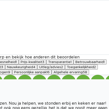
rp en bekijk hoe anderen dit beoordelen
iesnelheid
1
Prijs-kwaliteit
3
Transparantie
1
Betrouwbaarheid
1
23
Nauwkeurigheid
4
Uitleg/advies
2
Toegankelijkheid
2
mogen
9
Persoonlijke aanpak
16
Algehele ervaring
58
en. Nou ja helpen, we stonden erbij en keken er naar!
t ook nog eens gezellig, het is dat we nooit meer gaan