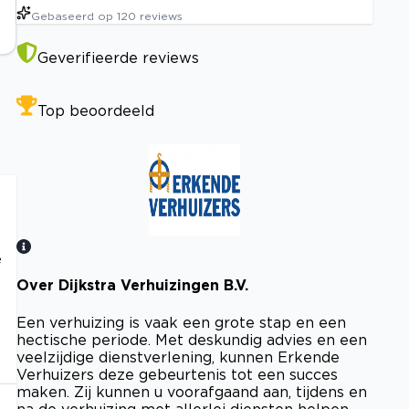
Gebaseerd op
120
reviews
Geverifieerde reviews
Top beoordeeld
e
Over Dijkstra Verhuizingen B.V.
Bekijk certificaat
Een verhuizing is vaak een grote stap en een
hectische periode. Met deskundig advies en een
veelzijdige dienstverlening, kunnen Erkende
Verhuizers deze gebeurtenis tot een succes
maken. Zij kunnen u voorafgaand aan, tijdens en
na de verhuizing met allerlei diensten helpen,