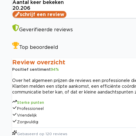
Aantal keer bekeken
20.206
schrijf een review
Geverifieerde reviews
Top beoordeeld
Review overzicht
Positief sentiment
94
%
Over het algemeen prijzen de reviews een professionele dien
Klanten melden een stipte aankomst, een efficiënte coördin
communicatie beter kan, of dat er kleine aandachtspunten z
Sterke punten
Professioneel
Vriendelijk
Zorgvuldig
Gebaseerd op
120
reviews