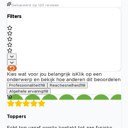
Gebaseerd op
120
reviews
Filters
Kies wat voor jou belangrijk is
Klik op een
onderwerp en bekijk hoe anderen dit beoordelen
Professionaliteit
118
Reactiesnelheid
118
Algehele ervaring
118
10
Toppers
Echt top vanaf eerste kontakt tot aan fysieke