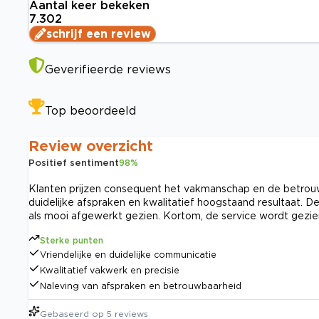
Aantal keer bekeken
7.302
schrijf een review
Geverifieerde reviews
Top beoordeeld
Review overzicht
Positief sentiment
98
%
Klanten prijzen consequent het vakmanschap en de betrouw
duidelijke afspraken en kwalitatief hoogstaand resultaat.
als mooi afgewerkt gezien. Kortom, de service wordt gezien
Sterke punten
Vriendelijke en duidelijke communicatie
Kwalitatief vakwerk en precisie
Naleving van afspraken en betrouwbaarheid
Gebaseerd op
5
reviews