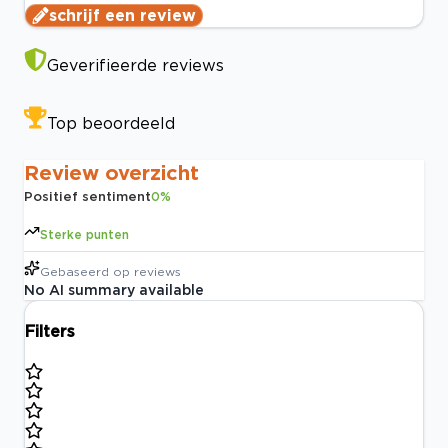
schrijf een review
Geverifieerde reviews
Top beoordeeld
Review overzicht
Positief sentiment
0
%
Sterke punten
Gebaseerd op
reviews
No AI summary available
Filters