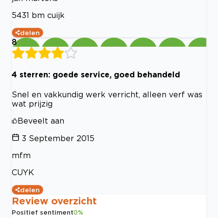
5431 bm cuijk
delen
8
4 sterren: goede service, goed behandeld
Snel en vakkundig werk verricht, alleen verf was
wat prijzig
Beveelt aan
3 September 2015
mfm
CUYK
delen
Review overzicht
Positief sentiment
0
%