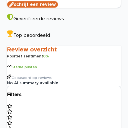
schrijf een review
Geverifieerde reviews
Top beoordeeld
Review overzicht
Positief sentiment
0
%
Sterke punten
Gebaseerd op
reviews
No AI summary available
Filters