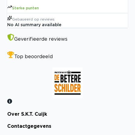
Sterke punten
Gebaseerd op
reviews
No AI summary available
Geverifieerde reviews
Top beoordeeld
Over S.K.T. Cuijk
Bekijk certificaat
Contactgegevens