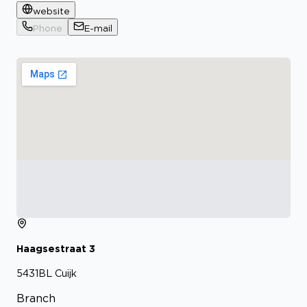
website
Phone
E-mail
Haagsestraat
3
5431BL
Cuijk
Branch