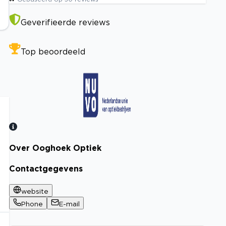
Geverifieerde reviews
Top beoordeeld
n
Over Ooghoek Optiek
Bekijk certificaat
Contactgegevens
website
Phone
E-mail