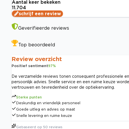
Aantal keer bekeken
11.704
schrijf een review
Geverifieerde reviews
Top beoordeeld
Review overzicht
Positief sentiment
97
%
De verzamelde reviews tonen consequent professionele en v
persoonlijk advies. Snelle service en een ruime keuze word
vertrouwen en tevredenheid over de optiekervaring.
Sterke punten
Deskundig en vriendelijk personeel
Goede uitleg en advies op maat
Snelle levering en ruime keuze
Gebaseerd op
50
reviews