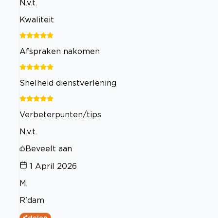
N.v.t.
Kwaliteit
Afspraken nakomen
Snelheid dienstverlening
Verbeterpunten/tips
N.v.t.
Beveelt aan
1 April 2026
M.
R'dam
delen