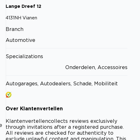
Lange Dreef
12
4131NH
Vianen
Branch
Automotive
Specializations
Onderdelen, Accessoires
Autogarages, Autodealers, Schade, Mobiliteit
Over
Klantenvertellen
Klantenvertellen
collects reviews exclusively
e
through invitations after a registered purchase.
All reviews are checked for authenticity to
exclude unlawful content and manipulation. This