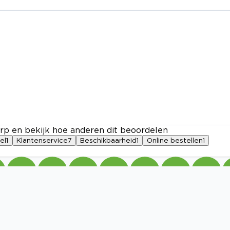
rp en bekijk hoe anderen dit beoordelen
el
1
Klantenservice
7
Beschikbaarheid
1
Online bestellen
1