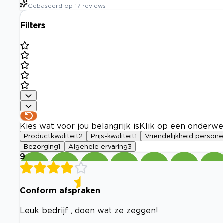
Gebaseerd op
17
reviews
Filters
Kies wat voor jou belangrijk is
Klik op een onderwe
Productkwaliteit
2
Prijs-kwaliteit
1
Vriendelijkheid persone
Bezorging
1
Algehele ervaring
3
9
Conform afspraken
Leuk bedrijf , doen wat ze zeggen!