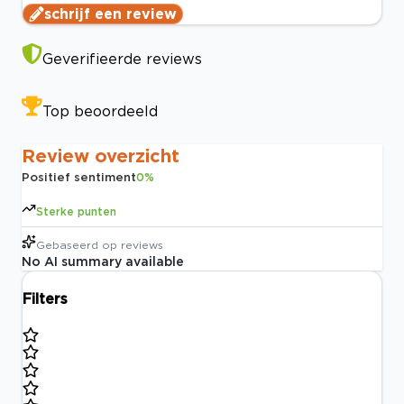
schrijf een review
Geverifieerde reviews
Top beoordeeld
Review overzicht
Positief sentiment
0
%
Sterke punten
Gebaseerd op
reviews
No AI summary available
Filters