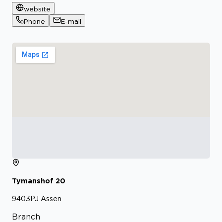
website
Phone
E-mail
Tymanshof
20
9403PJ
Assen
Branch