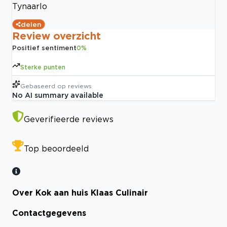
Tynaarlo
delen
Review overzicht
Positief sentiment
0
%
Sterke punten
Gebaseerd op
reviews
No AI summary available
Geverifieerde reviews
Top beoordeeld
Over Kok aan huis Klaas Culinair
Contactgegevens