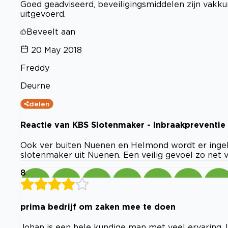
Goed geadviseerd, beveiligingsmiddelen zijn vakk
uitgevoerd.
Beveelt aan
20 May 2018
Freddy
Deurne
delen
Reactie van KBS Slotenmaker - Inbraakpreventie
Ook ver buiten Nuenen en Helmond wordt er ingebr
slotenmaker uit Nuenen. Een veilig gevoel zo net v
8
prima bedrijf om zaken mee te doen
Johan is een hele kundige man met veel ervaring. 