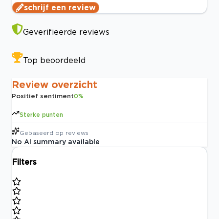
schrijf een review
Geverifieerde reviews
Top beoordeeld
Review overzicht
Positief sentiment
0
%
Sterke punten
Gebaseerd op
reviews
No AI summary available
Filters