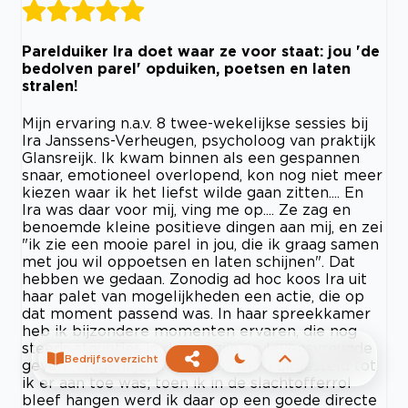
Parelduiker Ira doet waar ze voor staat: jou 'de
bedolven parel' opduiken, poetsen en laten
stralen!
Mijn ervaring n.a.v. 8 twee-wekelijkse sessies bij
Ira Janssens-Verheugen, psycholoog van praktijk
Glansreijk. Ik kwam binnen als een gespannen
snaar, emotioneel overlopend, kon nog niet meer
kiezen waar ik het liefst wilde gaan zitten.... En
Ira was daar voor mij, ving me op.... Ze zag en
benoemde kleine positieve dingen aan mij, en zei
"ik zie een mooie parel in jou, die ik graag samen
met jou wil oppoetsen en laten schijnen". Dat
hebben we gedaan. Zonodig ad hoc koos Ira uit
haar palet van mogelijkheden een actie, die op
dat moment passend was. In haar spreekkamer
heb ik bijzondere momenten ervaren, die nog
steeds steuntjes in de rug zijn en levensvreugde
Bedrijfsoverzicht
geven. Vragenlijsten invullen werd uitgesteld tot
ik er aan toe was; toen ik in de slachtofferrol
bleef hangen werd ik daar op een goede directe