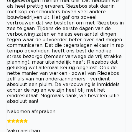
ongedwongen manier met ons. Dat hebben we
als heel prettig ervaren. Riezebos stak daarin
met kop en schouders boven veel andere
bouwbedrijven uit. Het gaf ons zoveel
vertrouwen dat we besloten om met Riezebos in
zee te gaan. Tijdens de eerste dagen van de
verbouwing zaten er helaas een aantal dingen
tegen waar de uitvoerder beter over had mogen
communiceren. Dat die tegenslagen elkaar in rap
tempo opvolgden, heeft ons best de nodige
stress bezorgd (temeer vanwege de vrij strakke
planning), maar uiteindelijk heeft Riezebos dat
gelukkig wel allemaal keurig opgelost. Ook de
nette manier van werken - zowel van Riezebos
zelf als van hun onderaannemers - verdient
absoluut een pluim. De verbouwing is inmiddels
achter de rug en we zijn heel blij met het
eindresultaat. Nogmaals dank, we bevelen jullie
absoluut aan!
Nakomen afspraken
Vakmanschap