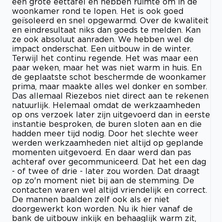
een grote eettafel en hebben ruimte om in de
woonkamer rond te lopen. Het is ook goed
geïsoleerd en snel opgewarmd. Over de kwaliteit
en eindresultaat niks dan goeds te melden. Kan
ze ook absoluut aanraden. We hebben wel de
impact onderschat. Een uitbouw in de winter.
Terwijl het continu regende. Het was maar een
paar weken, maar het was niet warm in huis. En
de geplaatste schot beschermde de woonkamer
prima, maar maakte alles wel donker en somber.
Das allemaal Riezebos niet direct aan te rekenen
natuurlijk. Helemaal omdat de werkzaamheden
op ons verzoek later zijn uitgevoerd dan in eerste
instantie besproken, de buren sloten aan en die
hadden meer tijd nodig. Door het slechte weer
werden werkzaamheden niet altijd op geplande
momenten uitgevoerd. En daar werd dan pas
achteraf over gecommuniceerd. Dat het een dag
- of twee of drie - later zou worden. Dat draagt
op zo'n moment niet bij aan de stemming. De
contacten waren wel altijd vriendelijk en correct.
De mannen baalden zelf ook als er niet
doorgewerkt kon worden. Nu ik hier vanaf de
bank de uitbouw inkijk en behaaglijk warm zit,