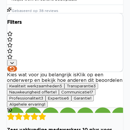
Gebaseerd op
38
reviews
Filters
Kies wat voor jou belangrijk is
Klik op een
onderwerp en bekijk hoe anderen dit beoordelen
Kwaliteit werkzaamheden
5
Transparantie
3
Nauwkeurigheid offerte
1
Communicatie
17
Professionaliteit
3
Expertise
6
Garantie
1
Algehele ervaring
1
10
Zeer vakkundige medewerkers 10 plus voor