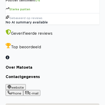
Positief sentiment
0
%
Sterke punten
Gebaseerd op
reviews
No AI summary available
Geverifieerde reviews
Top beoordeeld
Over Matoeta
Contactgegevens
website
Phone
E-mail