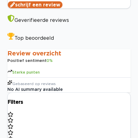
schrijf een review
Geverifieerde reviews
Top beoordeeld
Review overzicht
Positief sentiment
0
%
Sterke punten
Gebaseerd op
reviews
No AI summary available
Filters