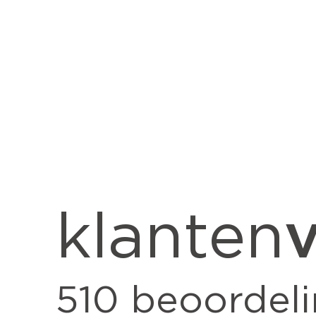
v
klanten
510
beoordel