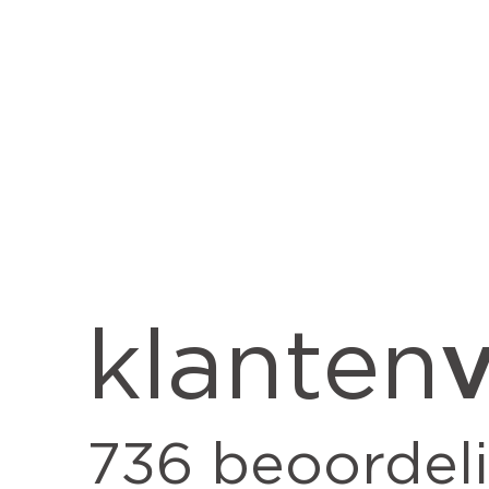
v
klanten
736
beoordel