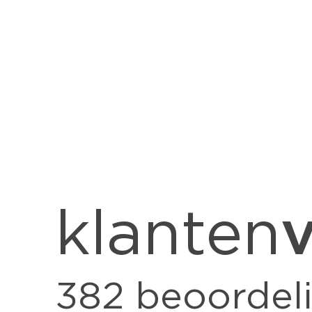
v
klanten
382
beoordel