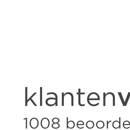
v
klanten
1008
beoorde