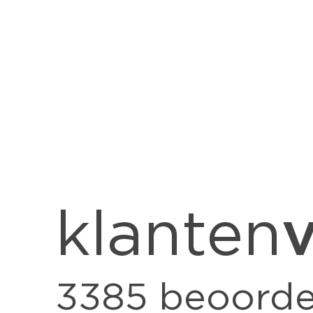
v
klanten
3385
beoorde