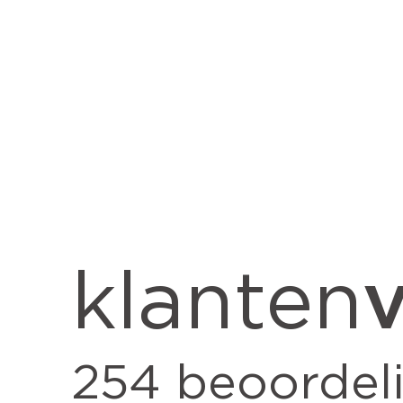
v
klanten
254
beoordel