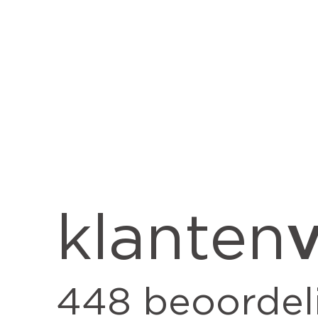
v
klanten
448
beoordel