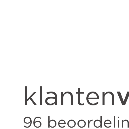
v
klanten
96
beoordeli