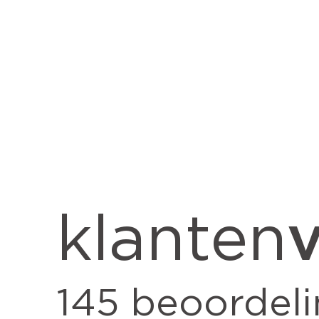
v
klanten
145
beoordeli