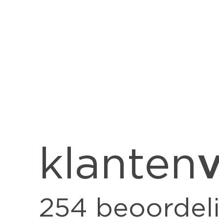
v
klanten
254
beoordel