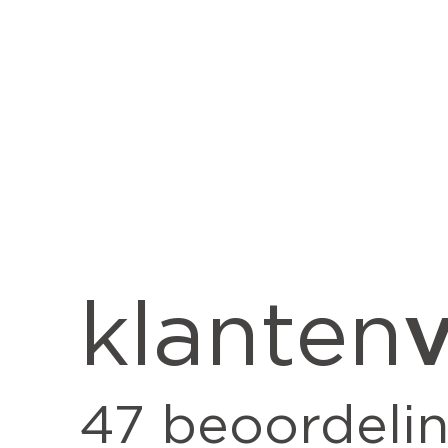
v
klanten
47
beoordeli