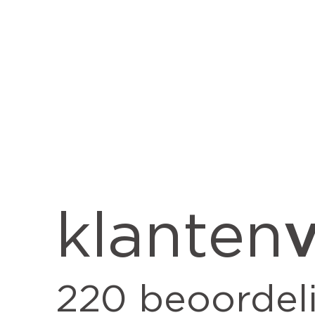
v
klanten
220
beoordel