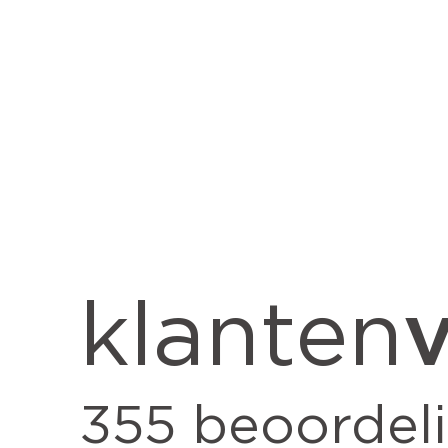
v
klanten
355
beoordel