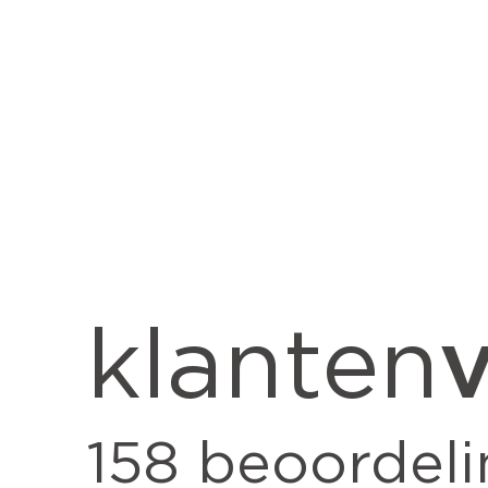
v
klanten
158
beoordeli