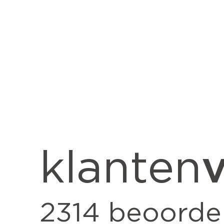
v
klanten
2314
beoorde