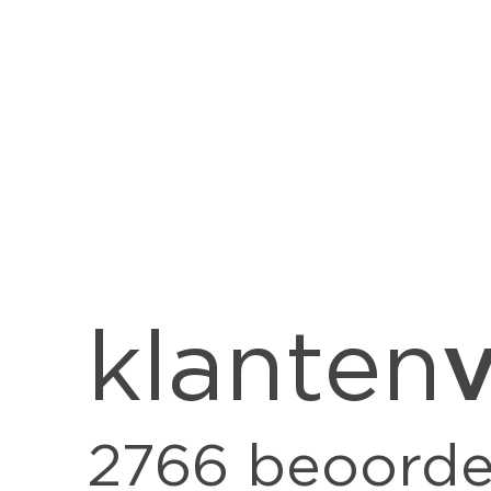
v
klanten
2766
beoorde