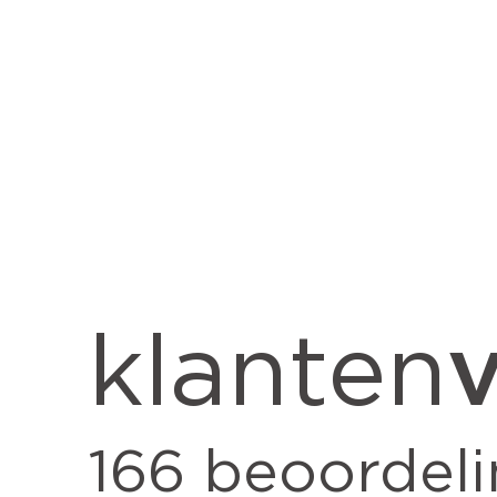
v
klanten
166
beoordeli