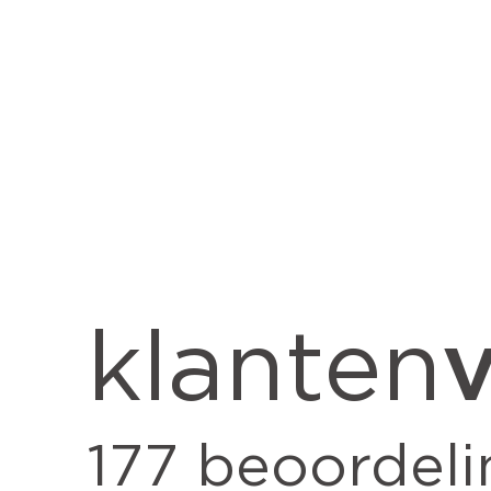
v
klanten
177
beoordeli