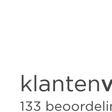
v
klanten
133
beoordeli