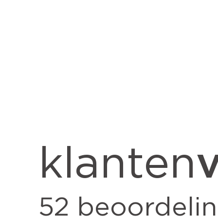
v
klanten
52
beoordeli