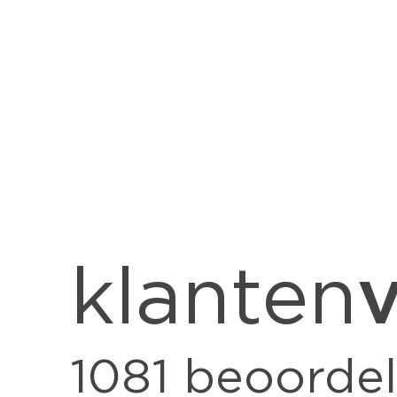
v
klanten
1081
beoordel